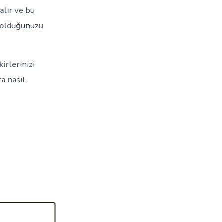
alır ve bu
n olduğunuzu
irlerinizi
ra nasıl