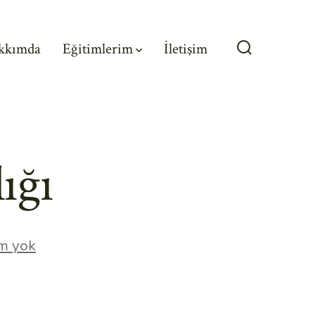
kkımda
Eğitimlerim
İletişim
Arama
Çubuğunu
Göster/Gizl
ığı
Blog
m yok
Gönderisi
Başlığı