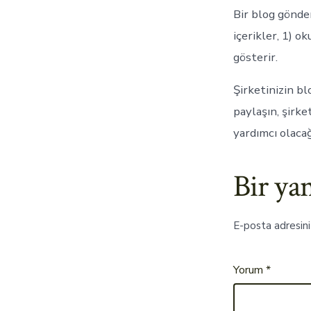
Bir blog gönder
içerikler, 1) 
gösterir.
Şirketinizin blo
paylaşın, şirke
yardımcı olacağ
Bir yan
E-posta adresin
Yorum
*