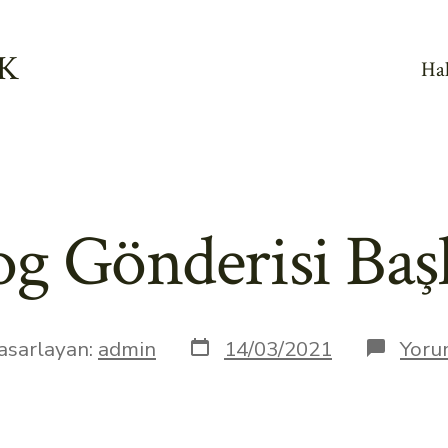
IK
Ha
og Gönderisi Başl
Yazı
ın
asarlayan:
admin
14/03/2021
Yoru
tarihi
ı