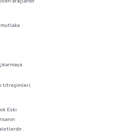
ilen araçlardır
e mutlaka
 çıkarmaya
 titreşimleri,
Çok Eski
insanın
letlerdir .