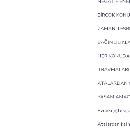
NEGATİF ENE
BİRÇOK KONU
ZAMAN TESB
BAĞIMLILIKLA
HER KONUDA 
TRAVMALARIN
ATALARDAN 
YAŞAM AMAC
Evdeki ,işteki,
Atalardan kalm