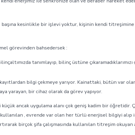
 kendi enerjimiz ile senkronize olan ve beraber hareket edeb
 başına kesinlikle bir işlevi yoktur, kişinin kendi titreşimin
emel görevinden bahsedersek :
ilinçaltımızda tanımlayıp, bilinç üstüne çıkaramadıklarımızı
kayıtlardan bilgi çekmeye yarıyor. Kainattaki, bütün var olan
aya yarayan, bir cihaz olarak da görev yapıyor.
i küçük ancak uygulama alanı çok geniş kadim bir öğretidir. 
kullanılan , evrende var olan her türlü enerjisel bilgiyi alıp 
artırarak birçok şifa çalışmasında kullanılan titreşim okuyan a