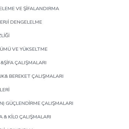
ELEME VE ŞİFALANDIRMA
NERJİ DENGELELME
LİĞİ
ÇÜMÜ VE YÜKSELTME
İ &ŞİFA ÇALIŞMALARI
UK& BEREKET ÇALIŞMALARI
LERİ
İN) GÜÇLENDİRME ÇALIŞMALARI
 & KİLO ÇALIŞMALARI