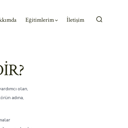
kkımda
Eğitimlerim
İletişim
Arama
Çubuğunu
Göster/Gizl
İR?
yardımcı olan,
törün adına,
malar