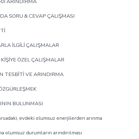
RJİ ARINDIRMA
DA SORU & CEVAP ÇALIŞMASI
İTİ
RLA İLGİLİ ÇALIŞMALAR
KİŞİYE ÖZEL ÇALIŞMALAR
 TESBİTİ VE ARINDIRMA
ÖZGÜRLEŞMEK
ININ BULUNMASI
 arsadaki, evdeki olumsuz enerjilerden arınma
a olumsuz durumların arındırılması