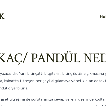
IK
Ha
KAÇ/ PANDÜL NED
azıcısıdır. Yani bilinçaltı bilgilerin, bilinç üstüne çıkmasına 
a, kainatta titreşen her şeyi, algılamaya yönelik olan detek
dül diyerbiliriz.
sel titreşimi ile sorularımıza cevap veren , üzerinde kodla