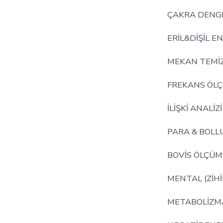
ÇAKRA DENG
ERİL&DİŞİL E
MEKAN TEMİZ
FREKANS ÖL
İLİŞKİ ANALİZ
PARA & BOLL
BOVİS ÖLÇÜM
MENTAL (ZİH
METABOLİZMA