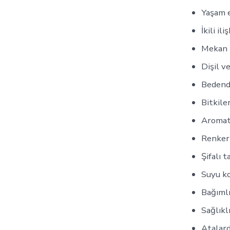
Yaşam e
İkili i
Mekan 
Dişil v
Bedende
Bitkile
Aromati
Renker
Şifalı 
Suyu k
Bağıml
Sağlıkl
Atalard