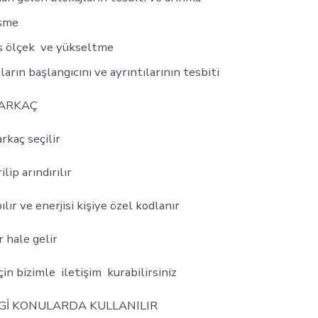
esme
s ölçek ve yükseltme
arın başlangıcını ve ayrıntılarının tesbiti
 SARKAÇ
rkaç seçilir
lip arındırılır
r ve enerjisi kişiye özel kodlanır
r hale gelir
için bizimle iletişim kurabilirsiniz
İ KONULARDA KULLANILIR