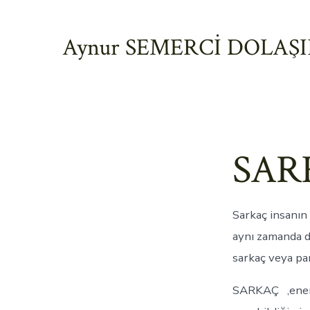
İçeriğe
atla
Aynur SEMERCİ DOLAŞ
SAR
Sarkaç insanın y
aynı zamanda d
sarkaç veya pan
SARKAÇ ,enerji