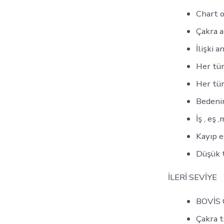
Chart 
Çakra 
İlişki a
Her tür
Her tür
Bedeni
İş , eş
Kayıp 
Düşük t
İLERİ SEVİYE
BOVİS 
Çakra 